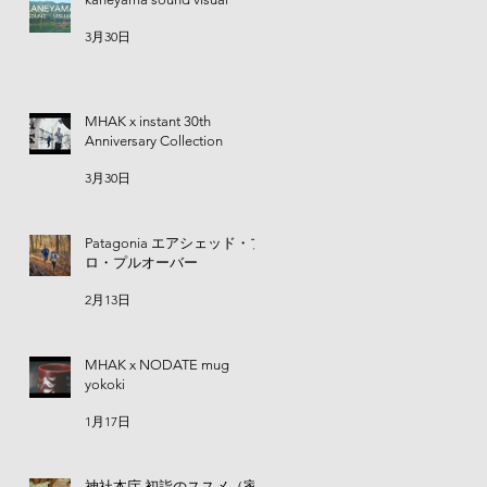
3月30日
MHAK x instant 30th
Anniversary Collection
3月30日
Patagonia エアシェッド・プ
ロ・プルオーバー
2月13日
MHAK x NODATE mug
yokoki
ャー
1月17日
ミュ
トコ
神社本庁 初詣のススメ（家