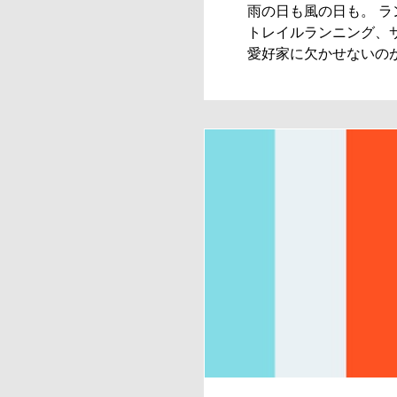
雨の日も風の日も。 ラン
トレイルランニング、
愛好家に欠かせないの
だ。日進月歩するアウ..