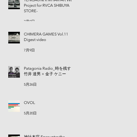
Project for RVCA SHIBUYA
STORE-
7月9日
CHIMERA GAMES Vol.11
Digest video
7月9日
】
Patagonia Radio_時を残す |
を形
竹井 達男 × 金子 ケニー
い
5月26日
OVOL
5月20日
神社本庁 Encounter the