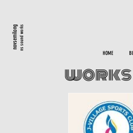
ns sound works
novsemilong
HOME
B
​works