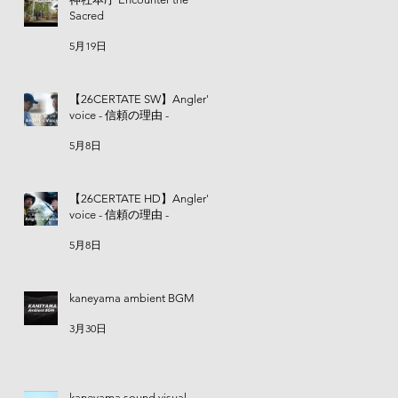
Sacred
5月19日
【26CERTATE SW】Angler's
voice - 信頼の理由 -
5月8日
【26CERTATE HD】Angler's
voice - 信頼の理由 -
5月8日
内最
7
kaneyama ambient BGM
3月30日
kaneyama sound visual