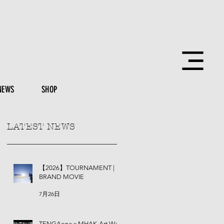
NEWS
SHOP
LATEST NEWS
【2026】TOURNAMENT |
BRAND MOVIE
7月26日
TENGAone x MHAK-Art Wall