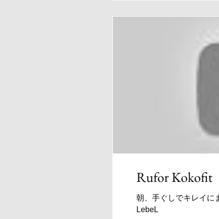
レクティブ・81BA...
Rufor Kokofit
朝、手ぐしでキレイにまとま
LebeL