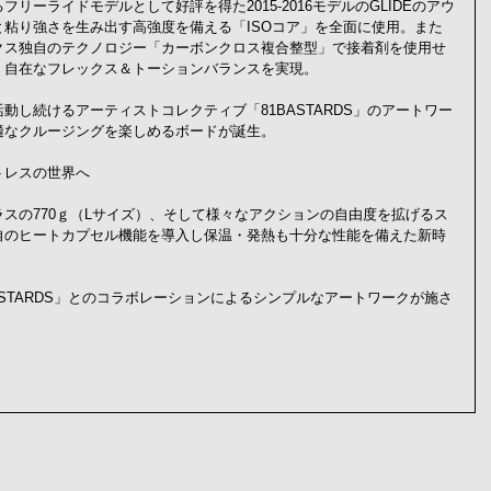
リーライドモデルとして好評を得た2015-2016モデルのGLIDEのアウ
粘り強さを生み出す高強度を備える「ISOコア」を全面に使用。また
クス独自のテクノロジー「カーボンクロス複合整型」で接着剤を使用せ
、自在なフレックス＆トーションバランスを実現。
動し続けるアーティストコレクティブ「81BASTARDS」のアートワー
適なクルージングを楽しめるボードが誕生。
トレスの世界へ
スの770ｇ（Lサイズ）、そして様々なアクションの自由度を拡げるス
自のヒートカプセル機能を導入し保温・発熱も十分な性能を備えた新時
ASTARDS」とのコラボレーションによるシンプルなアートワークが施さ