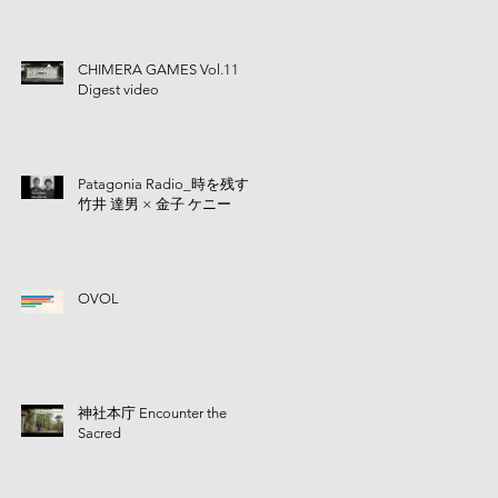
CHIMERA GAMES Vol.11
Digest video
Patagonia Radio_時を残す |
竹井 達男 × 金子 ケニー
OVOL
神社本庁 Encounter the
Sacred