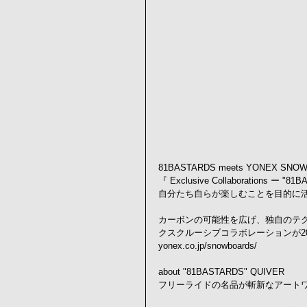
81BASTARDS meets YONEX SNO
『 Exclusive Collaborations ー "8
自分たち自らが楽しむことを目的に活動
カーボンの可能性を広げ、独自のテクノ
クスクルーシブコラボレーションが201
yonex.co.jp/snowboards/
about "81BASTARDS" QUIVER
フリーライドの名品が斬新なアート