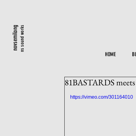
ns sound works
novsemilong
HOME
B
81BASTARDS mee
https://vimeo.com/301164010