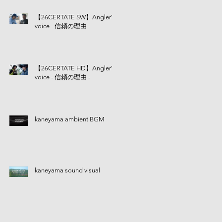
【26CERTATE SW】Angler's
voice - 信頼の理由 -
【26CERTATE HD】Angler's
voice - 信頼の理由 -
kaneyama ambient BGM
kaneyama sound visual