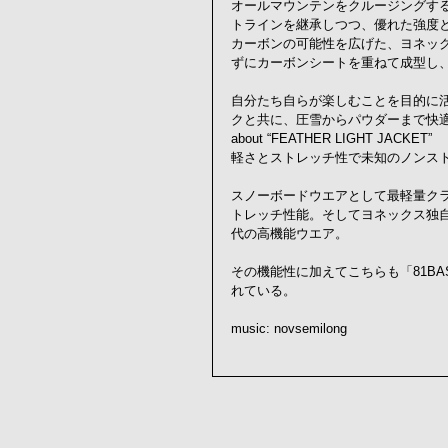
オールマウンテンをクルージングするフ
トラインを継承しつつ、優れた強度と
カーボンの可能性を広げた、ヨネッ
ずにカーボンシートを重ねて成型し
自分たち自らが楽しむことを目的に活
クと共に、圧雪からパウダーまで快
about “FEATHER LIGHT JACKET”
軽さとストレッチ性で未知のノンス
スノーボードウエアとして最軽量クラ
トレッチ性能。そしてヨネックス独
代の高機能ウエア。
その機能性に加えてこちらも「81B
れている。
music: novsemilong