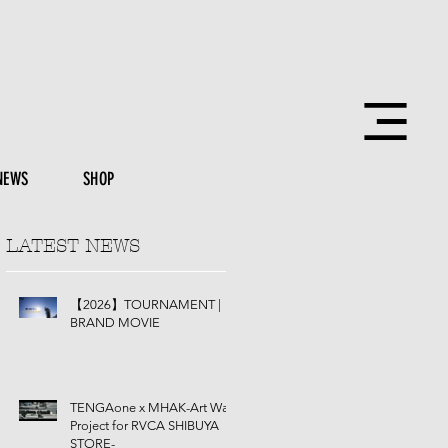
NEWS
SHOP
LATEST NEWS
【2026】TOURNAMENT |
BRAND MOVIE
TENGAone x MHAK-Art Wall
Project for RVCA SHIBUYA
STORE-