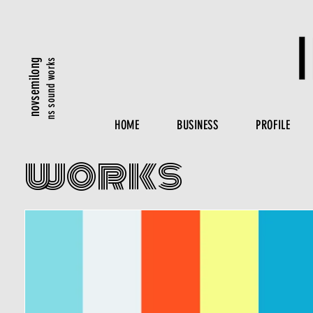
ns sound works
novsemilong
HOME
BUSINESS
PROFILE
​works