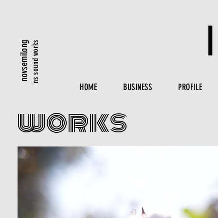
ns sound works
novsemilong
HOME
BUSINESS
PROFILE
​works