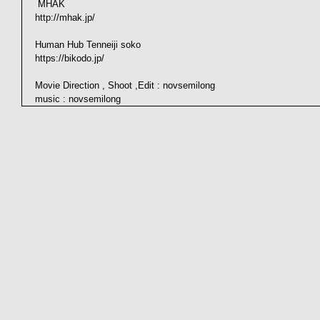
 MHAK 
http://mhak.jp/  
Human Hub Tenneiji soko 
https://bikodo.jp/    
Movie Direction , Shoot ,Edit : novsemilong 
music : novsemilong