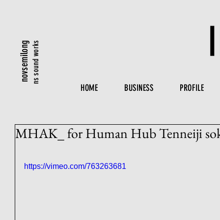
ns sound works
novsemilong
HOME
BUSINESS
PROFILE
MHAK_ for Human Hub Tenneiji so
https://vimeo.com/763263681