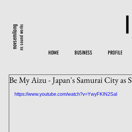
ns sound works
novsemilong
HOME
BUSINESS
PROFILE
Be My Aizu - Japan's Samurai City as S
https://www.youtube.com/watch?v=YwyFKlN2SaI