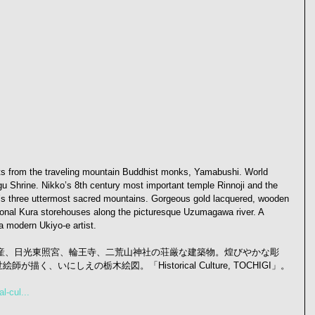
oots from the traveling mountain Buddhist monks, Yamabushi. World 
gu Shrine. Nikko’s 8th century most important temple Rinnoji and the 
’s three uttermost sacred mountains. Gorgeous gold lacquered, wooden 
tional Kura storehouses along the picturesque Uzumagawa river. A 
 a modern Ukiyo-e artist. 
界遺産、日光東照宮、輪王寺、二荒山神社の荘厳な建築物。煌びやかな彫
く、いにしえの栃木絵図。「Historical Culture, TOCHIGI」。
al-cul...