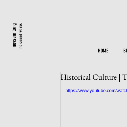
ns sound works
novsemilong
HOME
B
Historical Culture |
https://www.youtube.com/wa