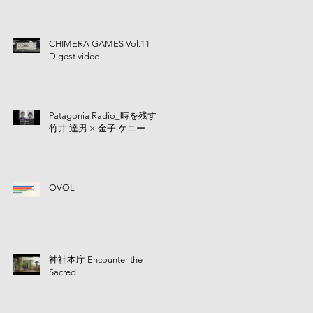
CHIMERA GAMES Vol.11
Digest video
Patagonia Radio_時を残す |
竹井 達男 × 金子 ケニー
OVOL
神社本庁 Encounter the
Sacred