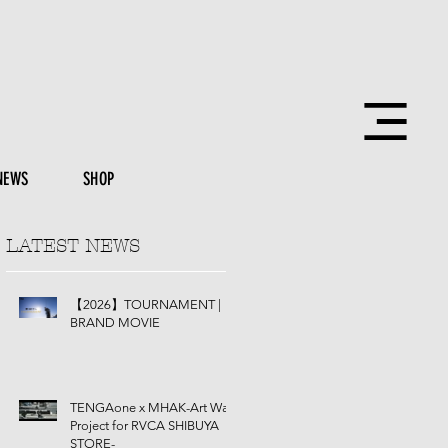
NEWS
SHOP
LATEST NEWS
【2026】TOURNAMENT |
BRAND MOVIE
TENGAone x MHAK-Art Wall
Project for RVCA SHIBUYA
STORE-