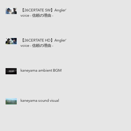
【26CERTATE SW】Angler's
voice - 信頼の理由 -
【26CERTATE HD】Angler's
voice - 信頼の理由 -
kaneyama ambient BGM
kaneyama sound visual