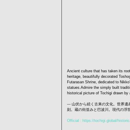
Ancient culture that has taken its r
heritage, beautifully decorated Tosho
Futarasan Shrine, dedicated to Nikko
statues.Admire the simply built tradi
historical picture of Tochigi drawn by
--- 山伏から続く古来の文化。世
刻。蔵の街並みと巴波川。現代の浮世絵師が描
Official : https://tochigi.global/historic