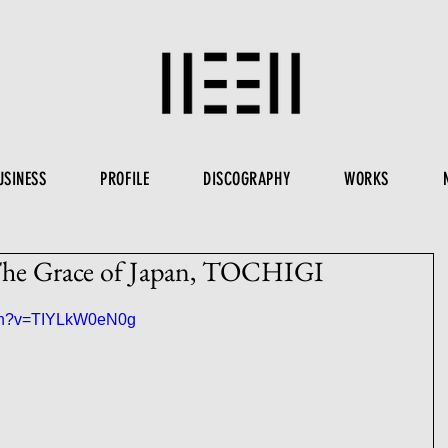
USINESS
PROFILE
DISCOGRAPHY
WORKS
 The Grace of Japan, TOCHIGI
tch?v=TIYLkW0eN0g