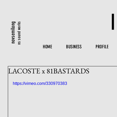
ns sound works
novsemilong
HOME
BUSINESS
PROFILE
LACOSTE x 81BASTARDS
https://vimeo.com/330970383