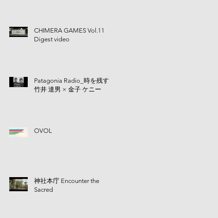
CHIMERA GAMES Vol.11
Digest video
Patagonia Radio_時を残す |
竹井 達男 × 金子 ケニー
OVOL
神社本庁 Encounter the
Sacred