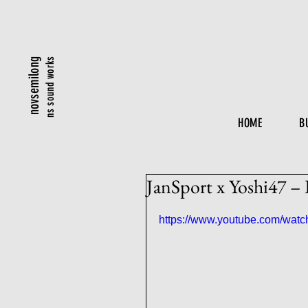
ns sound works
novsemilong
HOME
B
JanSport x Yoshi47 – 
https://www.youtube.com/wa