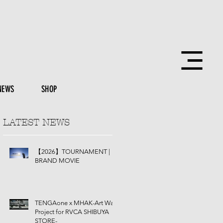
NEWS
SHOP
LATEST NEWS
【2026】TOURNAMENT |
BRAND MOVIE
TENGAone x MHAK-Art Wall
Project for RVCA SHIBUYA
STORE-