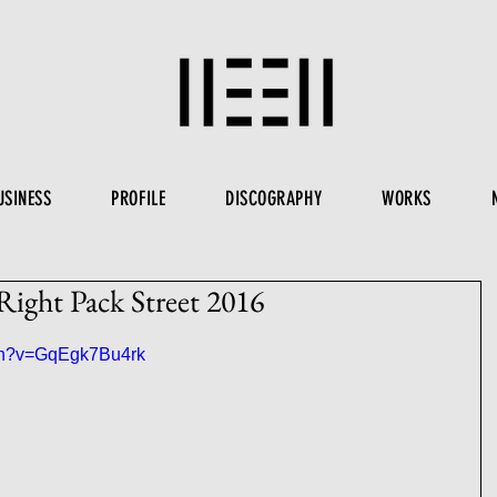
USINESS
PROFILE
DISCOGRAPHY
WORKS
Right Pack Street 2016
tch?v=GqEgk7Bu4rk