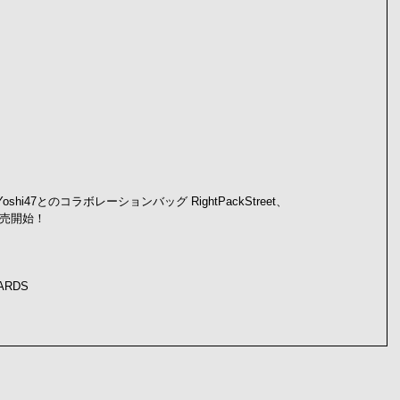
i47とのコラボレーションバッグ RightPackStreet、
発売開始！
TARDS