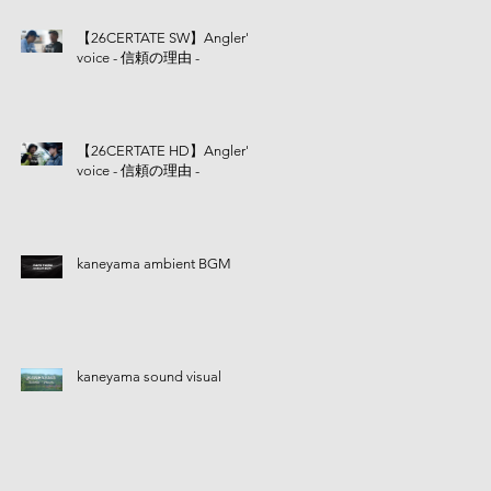
【26CERTATE SW】Angler's
voice - 信頼の理由 -
【26CERTATE HD】Angler's
voice - 信頼の理由 -
kaneyama ambient BGM
kaneyama sound visual