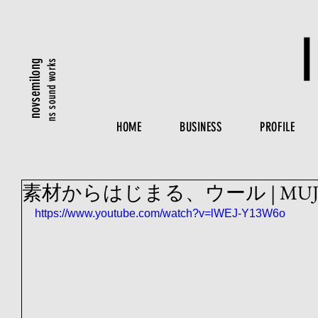
ns sound works
novsemilong
HOME
BUSINESS
PROFILE
素材からはじまる、ウール | MUJ
https://www.youtube.com/watch?v=lWEJ-Y13W6o