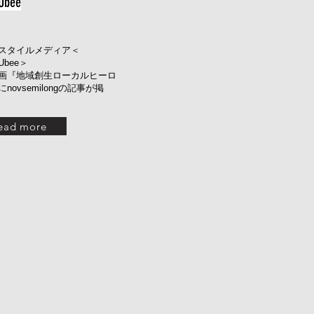
Ubee
スタイルメディア＜
Ubee＞
画『地域創生ローカルヒーロ
novsemilongの記事が掲
ead more