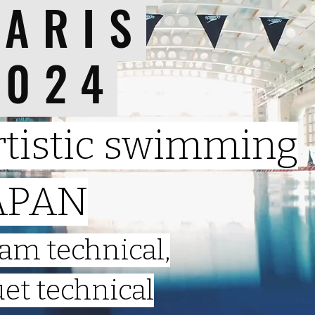
PARIS
2024
rtistic swimming
APAN
am technical,
et technical