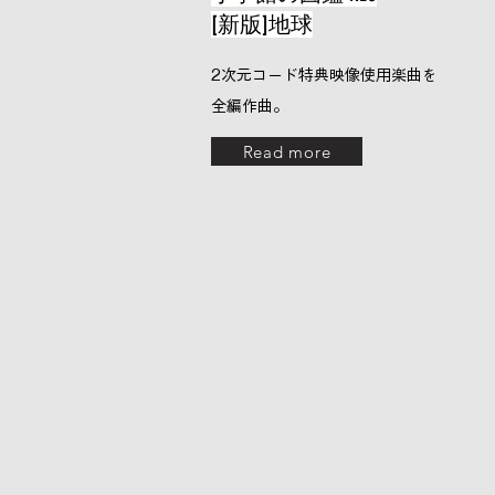
[新版]地球
2次元コード特典映像使用楽曲を
全編作曲。
Read more
​new
works