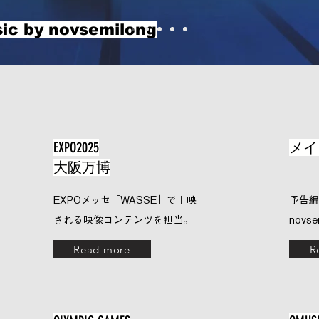
ic by novsemilong
EXPO2025
メイ
大阪万博
EXPOメッセ「WASSE」で上映
予告編
される映像コンテンツを担当。
novs
Read more
R