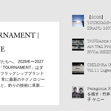
【2026】
TOURNAMEN
BRAND MO
RNAMENT |
TENGAone 
Art Wall Pro
IE
RVCA SHIB
STORE-
たちへ。 2026年〜2027
CHIMERA 
TOURNAMENT」はダ
Vol.11 Diges
のフラッグシップブランド
、常に最新のテクノロジー
こと。釣りの技術に革新を
Patagonia 
満足感へと繋げていくこと
を残す | 竹井
課せられた使命です。 ロッド
子 ケニー
、用品も、先端の技術をい
に新しい基準を築き上げて