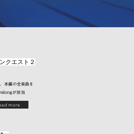
ンクエスト２
、本編の全楽曲を
emilongが担当
ead more