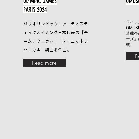
OLYMPIC GAMES
OMUS
PARIS 2024
ライフ
パリオリンピック、アーティステ​
OMUS
ィックスイミング日本代表の「チ
連載企
ーズ』に
ームテクニカル」「デュエットテ
載。
クニカル」楽曲を作曲
。
R
Read more