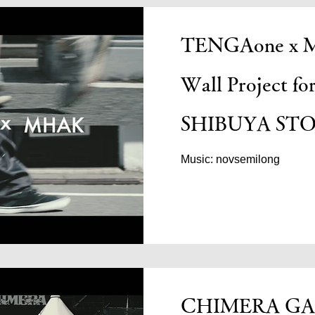
いくTOURNAMENTブ
く、より快適に…。その
TENGAone x 
ん。 ■製品ページ 26TOURNAMENT ISO LBD
https://www.daiwa.com/jp/
TOURNAMENTスペシャ
Wall Project f
https://www.daiwa.com/jp/sp
TOURNAMENT LBリー
SHIBUYA STO
https://www.daiwa.com/jp
Music: novsemilong
CHIMERA GAM