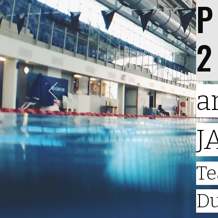
a
J
Te
Du