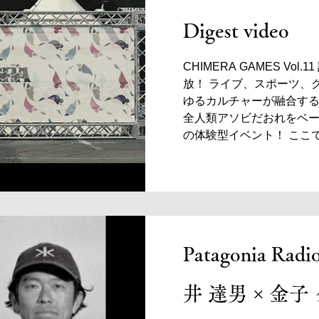
Digest video
CHIMERA GAMES Vo
放！ ライブ、スポーツ、
ゆるカルチャーが融合する『C
全人類アソビだおれをベ
の体験型イベント！ ここ
ンツのすべては、子ども
げてみんなで楽しむ感情
なのだ！ BMXやスケー
リースタイルフットボー
ツをはじめ、予約殺到！
カラオケステージ、空を舞
Patagonia Ra
ト、キッズも楽しめる広
もあるからおもしろい！ 
う！鬼あそべるVol.11！ CHI
井 達男 × 金子
web site https://games.ch