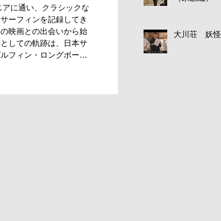
long Music: novsemilong
ルニアに通い、クラシックな
・サーフィンを記録してき
本の映画との出会いから始
大川荘 妖怪
家としての軌跡は、日本サ
グルフィン・ロングボード
える活動へと続いている。
ムに向き合う理由、そして
たシンプルな暮らし。竹井
きた一つひとつの瞬間をサ
金子ケニーが紐解く。 後
tube.com/watch?
ic : novsemilong