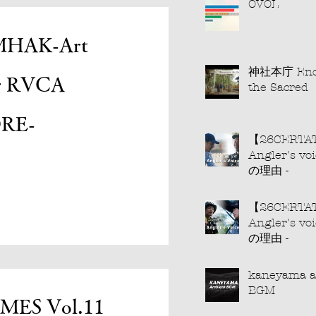
OVOL
ランド。より強く、より速
探求に、終わりはありませ
MHAK-Art
product/f1ybpmi
神社本庁 Encounter
ルサイト
or RVCA
the Sacred
ecial/prod...
ル 40周年サイト
RE-
/special/prod... TOURNAM
【26CERTA
Angler's vo
の理由 -
【26CERTA
Angler's vo
の理由 -
kaneyama a
BGM
ES Vol.11