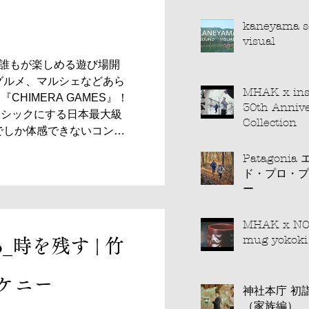
kaneyama 
visual
l.11 誰もが楽しめる遊び場開
グルメ、マルシェなどあら
MHAK x ins
HIMERA GAMES』！
30th Anniv
ーシックにする日本最大級
Collection
でしか体感できないコンテ
も大人も「アソビ」でつな
Patagonia エアシェッ
があふれ出る「アソビ場」
ド・プロ・プ
トボード、ダブルダッチ、フ
ー
ルなどのやってみるスポー
絶大な盛り上がりをみせる
MHAK x N
うFMX、大迫力のドリフ
mug yokoki
dio_時を残す | 竹
大なマルシェまで、なんで
さぁ、声をあげて楽しも
MERA GAMES Vol.11
 ケニー
神社本庁 初詣のススメ
imera-union.com/ Movie
（家族編）