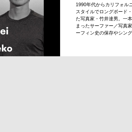
Shoot : 3104style,novsemi
1990年代からカリフォ
スタイルでロングボード
た写真家・竹井達男。一
まったサーファー／写真
ーフィン史の保存やシン
の魅力を子どもたちへ伝
今の時代にあえてフィル
バンライフの中で見つけ
がじっくりと向き合って
ーフィン・アンバサダーの
編はこちら https://www.you
v=4whLkoa4EA0&t=13s mus