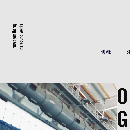
ns sound works
novsemilong
HOME
B