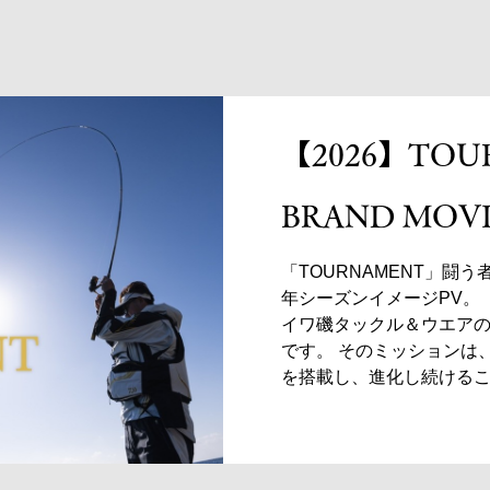
【2026】TOU
BRAND MOV
「TOURNAMENT」闘う者
年シーズンイメージPV。 「
イワ磯タックル＆ウエア
です。 そのミッションは
を搭載し、進化し続ける
もたらし、アングラーの
が、TOURNAMENTに
も、リールも、ウエアも
ち早く採り入れ、磯釣り