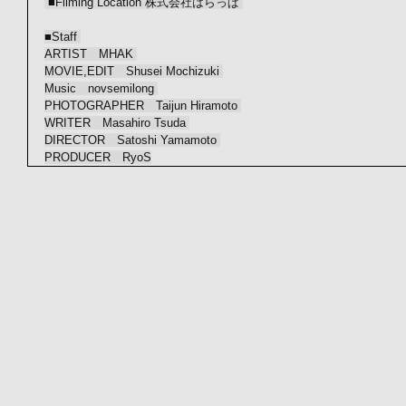
 ■Filming Location 株式会社はらっぱ 
■Staff 
ARTIST　MHAK 
MOVIE,EDIT　Shusei Mochizuki 
Music　novsemilong 
PHOTOGRAPHER　Taijun Hiramoto 
WRITER　Masahiro Tsuda 
DIRECTOR　Satoshi Yamamoto 
PRODUCER　RyoS