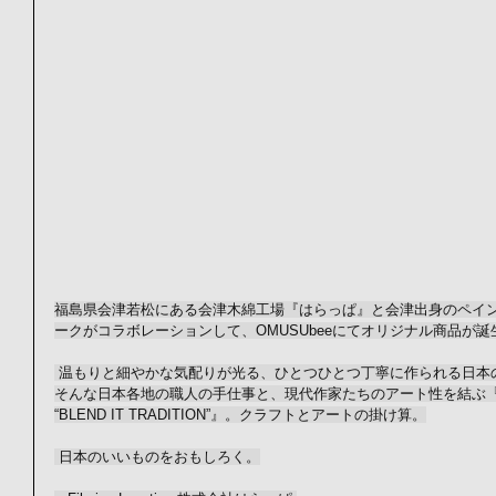
福島県会津若松にある会津木綿工場『はらっぱ』と会津出身のペイン
ークがコラボレーションして、OMUSUbeeにてオリジナル商品が誕
 温もりと細やかな気配りが光る、ひとつひとつ丁寧に作られる日本
そんな日本各地の職人の手仕事と、現代作家たちのアート性を結ぶ『アーティ
“BLEND IT TRADITION”』。クラフトとアートの掛け算。
 日本のいいものをおもしろく。