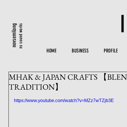
ns sound works
novsemilong
HOME
BUSINESS
PROFILE
MHAK & JAPAN CRAFTS 【BLEN
TRADITION】
https://www.youtube.com/watch?v=MZz7wTZjb3E