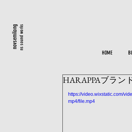
ns sound works
novsemilong
HOME
B
HARAPPAブラ
https://video.wixstatic.com
mp4/file.mp4