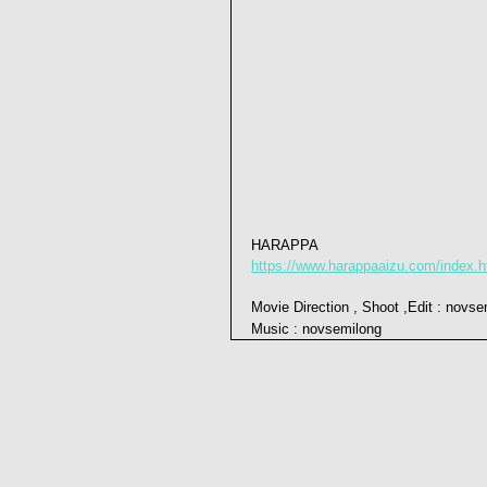
HARAPPA
https://www.harappaaizu.com/index.h
Movie Direction , Shoot ,Edit : novse
Music : novsemilong