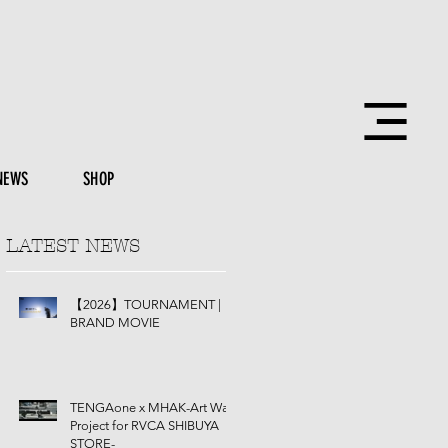
NEWS
SHOP
LATEST NEWS
【2026】TOURNAMENT |
BRAND MOVIE
TENGAone x MHAK-Art Wall
Project for RVCA SHIBUYA
STORE-