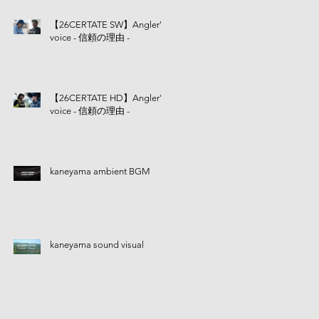
【26CERTATE SW】Angler's
voice - 信頼の理由 -
【26CERTATE HD】Angler's
voice - 信頼の理由 -
kaneyama ambient BGM
kaneyama sound visual