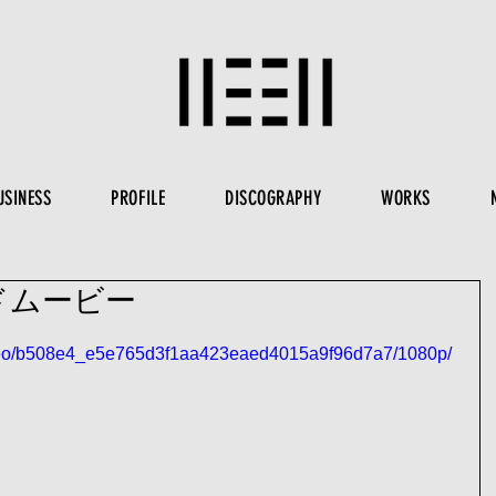
USINESS
PROFILE
DISCOGRAPHY
WORKS
ンドムービー
/video/b508e4_e5e765d3f1aa423eaed4015a9f96d7a7/1080p/