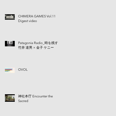
CHIMERA GAMES Vol.11
Digest video
Patagonia Radio_時を残す |
竹井 達男 × 金子 ケニー
OVOL
神社本庁 Encounter the
Sacred