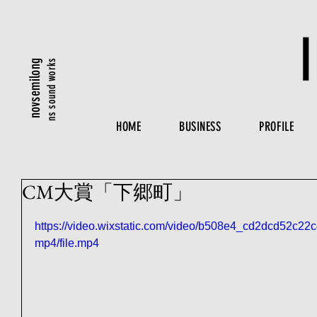
ns sound works
novsemilong
HOME
BUSINESS
PROFILE
CM大賞「下郷町」
https://video.wixstatic.com/video/b508e4_cd2dcd52c2
mp4/file.mp4