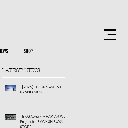
NEWS
SHOP
LATEST NEWS
【2026】TOURNAMENT |
BRAND MOVIE
TENGAone x MHAK-Art Wall
Project for RVCA SHIBUYA
STORE-