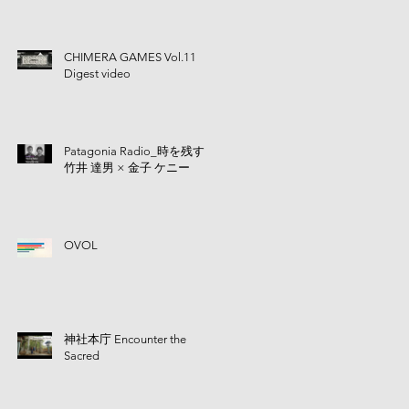
CHIMERA GAMES Vol.11
Digest video
Patagonia Radio_時を残す |
竹井 達男 × 金子 ケニー
OVOL
神社本庁 Encounter the
Sacred