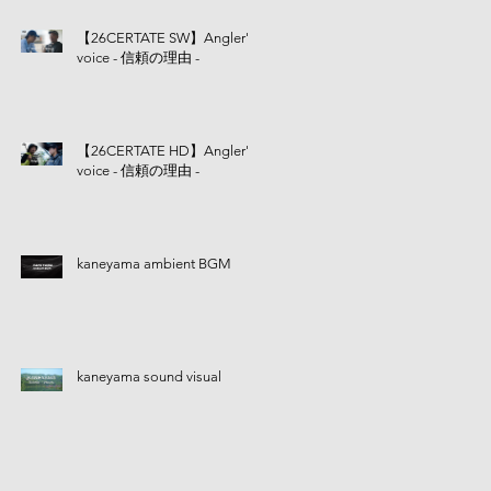
【26CERTATE SW】Angler's
voice - 信頼の理由 -
【26CERTATE HD】Angler's
voice - 信頼の理由 -
kaneyama ambient BGM
kaneyama sound visual