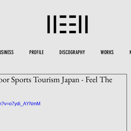
USINESS
PROFILE
DISCOGRAPHY
WORKS
rts Tourism Japan - Feel The
tch?v=o7ydi_AYNmM