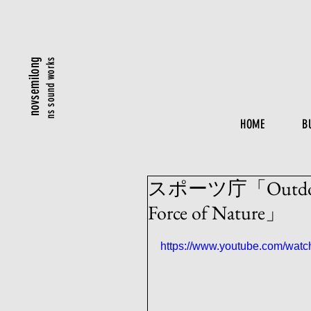
ns sound works
novsemilong
HOME
B
スポーツ庁「Outdoor Spo
Force of Nature」
https://www.youtube.com/wa