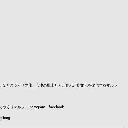
マルシェInstagram・facebook
milong