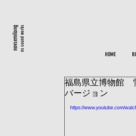
ns sound works
novsemilong
HOME
B
福島県立博物館 
バージョン
https://www.youtube.com/wat