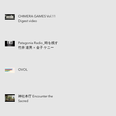
CHIMERA GAMES Vol.11
Digest video
Patagonia Radio_時を残す |
竹井 達男 × 金子 ケニー
OVOL
神社本庁 Encounter the
Sacred