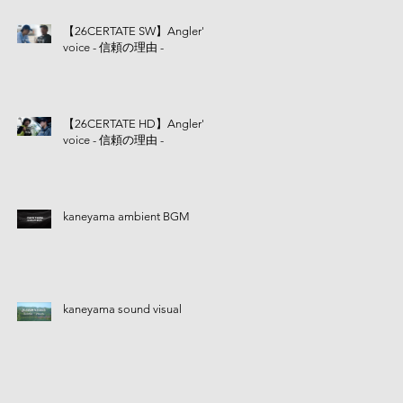
【26CERTATE SW】Angler's
voice - 信頼の理由 -
【26CERTATE HD】Angler's
voice - 信頼の理由 -
kaneyama ambient BGM
kaneyama sound visual