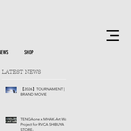
NEWS
SHOP
LATEST NEWS
【2026】TOURNAMENT |
BRAND MOVIE
TENGAone x MHAK-Art Wall
Project for RVCA SHIBUYA
STORE-