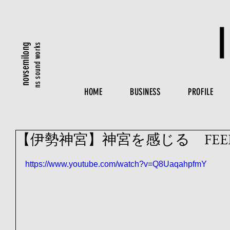
ns sound works
novsemilong
HOME
BUSINESS
PROFILE
【伊勢神宮】神宮を感じる FEEL 
https://www.youtube.com/watch?v=Q8UaqahpfmY