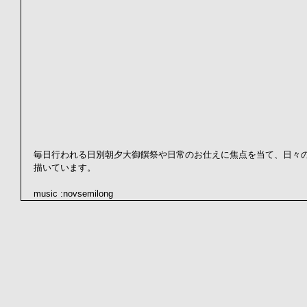
毎日行われる日別朝夕大御饌祭や日常のお仕えに焦点を当て、日々
描いています。
music :novsemilong